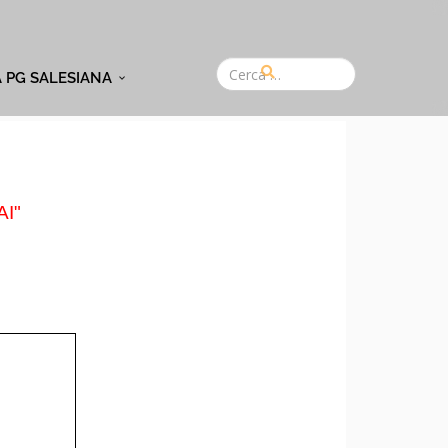
A PG SALESIANA
I"