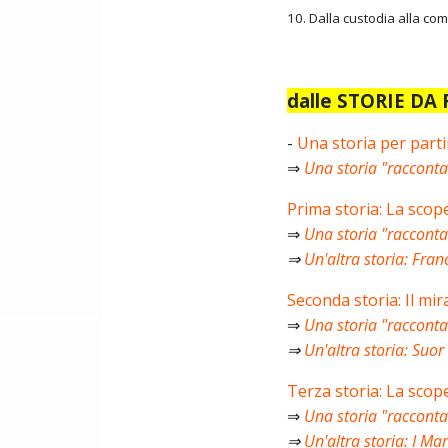
10. Dalla custodia alla co
dalle STORIE D
-
Una storia per partir
⇒
Una storia "racconta
Prima storia: La scope
⇒
Una storia "raccontat
⇒
Un'altra storia: Fra
Seconda storia: Il mir
⇒
Una storia "raccont
⇒
Un'altra storia: Suor
Terza storia: La scope
⇒
Una storia "raccont
⇒
Un'altra storia: I Ma