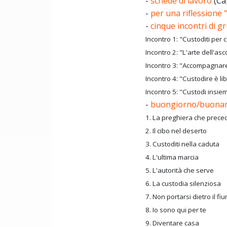
-
schede di lavoro
(Cap
-
per una riflessione "
-
cinque incontri di 
Incontro 1: "Custoditi per 
Incontro 2: "L'arte dell'asc
Incontro 3: "Accompagnare 
Incontro 4: "Custodire è li
Incontro 5: "Custodi insie
-
buongiorno/buona
1. La preghiera che prece
2. Il cibo nel deserto
3. Custoditi nella caduta
4. L'ultima marcia
5. L'autorità che serve
6. La custodia silenziosa
7. Non portarsi dietro il fi
8. Io sono qui per te
9. Diventare casa