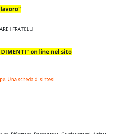
 lavoro"
ARE I FRATELLI
IMENTI" on line nel sito
o
pe. Una scheda di sintesi