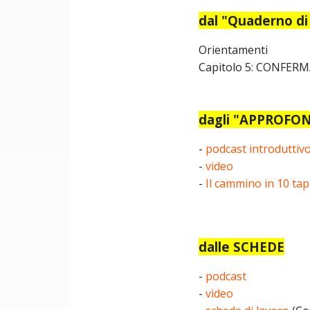
dal "Quaderno di
Orientamenti
Capitolo 5: CONFERM
dagli "APPROFOND
-
podcast introduttiv
-
video
-
Il cammino in 10 tap
dalle SCHEDE
-
podcast
-
video