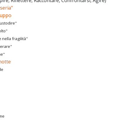
ire, Riflettere, Raccontare, Confrontarsi, Agire)
seria"
gruppo
custodire"
olto"
nella fragilità"
berare"
me"
notte
de
ume