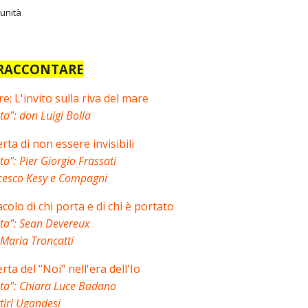
munità
A RACCONTARE
e: L'invito sulla riva del mare
ta": don Luigi Bolla
rta di non essere invisibili
a": Pier Giorgio Frassati
ncesco Kesy e Compagni
acolo di chi porta e di chi è portato
ata": Sean Devereux
 Maria Troncatti
rta del "Noi" nell'era dell'Io
ata": Chiara Luce Badano
rtiri Ugandesi