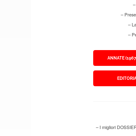
–
– Prese
– L
– Pe
ANNATE (1967
EDITORIA
– I migliori DOSSIE