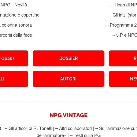
 NPG - Novità
– Il logo di N
ntazione e copertine
– Gli inizi (stor
a colonna sonora
– Programma 2
rcorsi della fede
– 3 P e NP
-2026)
DOSSIER
R
LI
AUTORI
NE
NPG VINTAGE
R
|
– Gli articoli di R. Tonelli
|
– Altri collaboratori
|
– Sull'animazione cul
dell'animatore»
|
– Testi sulla PG