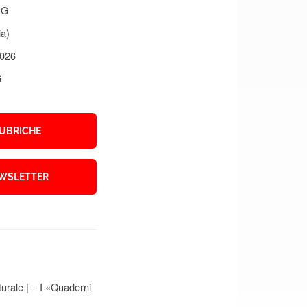
PG
ia)
026
G
UBRICHE
WSLETTER
turale
|
– I «Quaderni