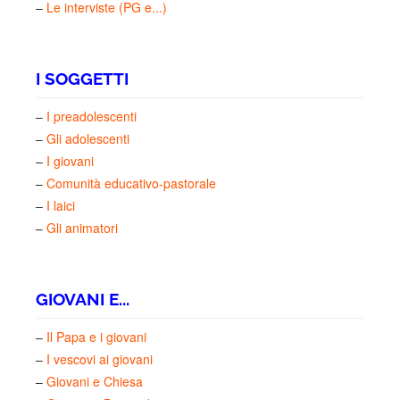
–
Le interviste (PG e...)
I SOGGETTI
–
I preadolescenti
–
Gli adolescenti
–
I giovani
–
Comunità educativo-pastorale
–
I laici
–
Gli animatori
GIOVANI E...
–
Il Papa e i giovani
–
I vescovi ai giovani
–
Giovani e Chiesa