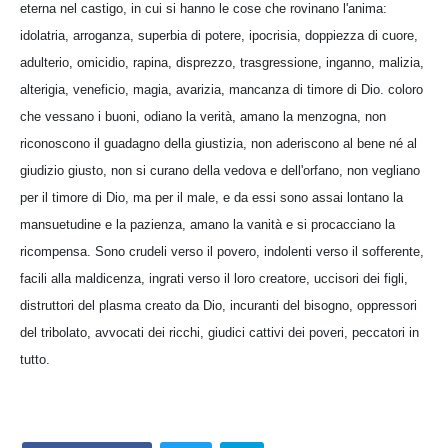
eterna nel castigo, in cui si hanno le cose che rovinano l'anima:
idolatria, arroganza, superbia di potere, ipocrisia, doppiezza di cuore,
adulterio, omicidio, rapina, disprezzo, trasgressione, inganno, malizia,
alterigia, veneficio, magia, avarizia, mancanza di timore di Dio. coloro
che vessano i buoni, odiano la verità, amano la menzogna, non
riconoscono il guadagno della giustizia, non aderiscono al bene né al
giudizio giusto, non si curano della vedova e dell'orfano, non vegliano
per il timore di Dio, ma per il male, e da essi sono assai lontano la
mansuetudine e la pazienza, amano la vanità e si procacciano la
ricompensa. Sono crudeli verso il povero, indolenti verso il sofferente,
facili alla maldicenza, ingrati verso il loro creatore, uccisori dei figli,
distruttori del plasma creato da Dio, incuranti del bisogno, oppressori
del tribolato, avvocati dei ricchi, giudici cattivi dei poveri, peccatori in
tutto.