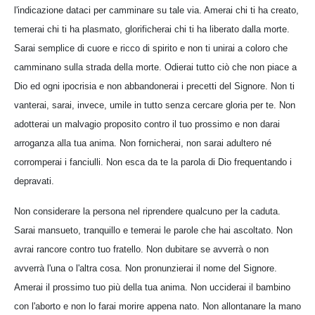
l'indicazione dataci per camminare su tale via. Amerai chi ti ha creato,
temerai chi ti ha plasmato, glorificherai chi ti ha liberato dalla morte.
Sarai semplice di cuore e ricco di spirito e non ti unirai a coloro che
camminano sulla strada della morte. Odierai tutto ciò che non piace a
Dio ed ogni ipocrisia e non abbandonerai i precetti del Signore. Non ti
vanterai, sarai, invece, umile in tutto senza cercare gloria per te. Non
adotterai un malvagio proposito contro il tuo prossimo e non darai
arroganza alla tua anima. Non fornicherai, non sarai adultero né
corromperai i fanciulli. Non esca da te la parola di Dio frequentando i
depravati.
Non considerare la persona nel riprendere qualcuno per la caduta.
Sarai mansueto, tranquillo e temerai le parole che hai ascoltato. Non
avrai rancore contro tuo fratello. Non dubitare se avverrà o non
avverrà l'una o l'altra cosa. Non pronunzierai il nome del Signore.
Amerai il prossimo tuo più della tua anima. Non ucciderai il bambino
con l'aborto e non lo farai morire appena nato. Non allontanare la mano