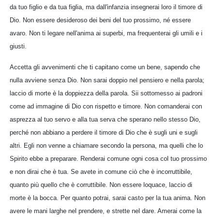
da tuo figlio e da tua figlia, ma dall'infanzia insegnerai loro il timore di
Dio. Non essere desideroso dei beni del tuo prossimo, né essere
avaro. Non ti legare nell'anima ai superbi, ma frequenterai gli umili e i
giusti.
Accetta gli avvenimenti che ti capitano come un bene, sapendo che
nulla avviene senza Dio. Non sarai doppio nel pensiero e nella parola;
laccio di morte è la doppiezza della parola. Sii sottomesso ai padroni
come ad immagine di Dio con rispetto e timore. Non comanderai con
asprezza al tuo servo e alla tua serva che sperano nello stesso Dio,
perché non abbiano a perdere il timore di Dio che è sugli uni e sugli
altri. Egli non venne a chiamare secondo la persona, ma quelli che lo
Spirito ebbe a preparare. Renderai comune ogni cosa col tuo prossimo
e non dirai che è tua. Se avete in comune ciò che è incorruttibile,
quanto più quello che è corruttibile. Non essere loquace, laccio di
morte è la bocca. Per quanto potrai, sarai casto per la tua anima. Non
avere le mani larghe nel prendere, e strette nel dare. Amerai come la