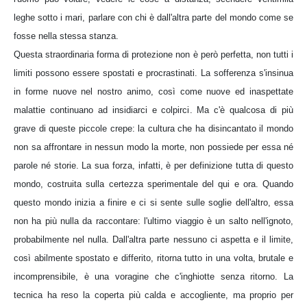
leghe sotto i mari, parlare con chi è dall'altra parte del mondo come se
fosse nella stessa stanza.
Questa straordinaria forma di protezione non è però perfetta, non tutti i
limiti possono essere spostati e procrastinati. La sofferenza s'insinua
in forme nuove nel nostro animo, così come nuove ed inaspettate
malattie continuano ad insidiarci e colpirci. Ma c'è qualcosa di più
grave di queste piccole crepe: la cultura che ha disincantato il mondo
non sa affrontare in nessun modo la morte, non possiede per essa né
parole né storie. La sua forza, infatti, è per definizione tutta di questo
mondo, costruita sulla certezza sperimentale del qui e ora. Quando
questo mondo inizia a finire e ci si sente sulle soglie dell'altro, essa
non ha più nulla da raccontare: l'ultimo viaggio è un salto nell'ignoto,
probabilmente nel nulla. Dall'altra parte nessuno ci aspetta e il limite,
così abilmente spostato e differito, ritorna tutto in una volta, brutale e
incomprensibile, è una voragine che c'inghiotte senza ritorno. La
tecnica ha reso la coperta più calda e accogliente, ma proprio per