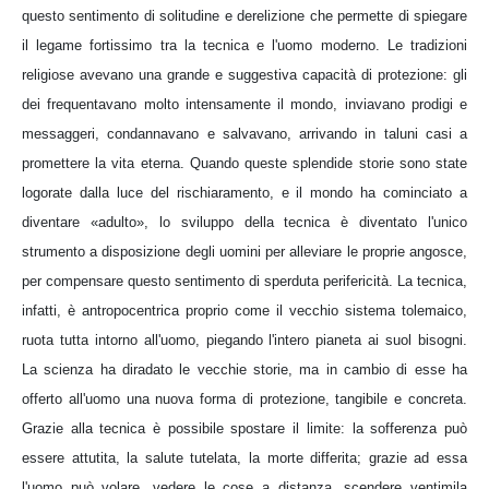
questo sentimento di solitudine e derelizione che permette di spiegare
il legame fortissimo tra la tecnica e l'uomo moderno. Le tradizioni
religiose avevano una grande e suggestiva capacità di protezione: gli
dei frequentavano molto intensamente il mondo, inviavano prodigi e
messaggeri, condannavano e salvavano, arrivando in taluni casi a
promettere la vita eterna. Quando queste splendide storie sono state
logorate dalla luce del rischiaramento, e il mondo ha cominciato a
diventare «adulto», lo sviluppo della tecnica è diventato l'unico
strumento a disposizione degli uomini per alleviare le proprie angosce,
per compensare questo sentimento di sperduta perifericità. La tecnica,
infatti, è antropocentrica proprio come il vecchio sistema tolemaico,
ruota tutta intorno all'uomo, piegando l'intero pianeta ai suol bisogni.
La scienza ha diradato le vecchie storie, ma in cambio di esse ha
offerto all'uomo una nuova forma di protezione, tangibile e concreta.
Grazie alla tecnica è possibile spostare il limite: la sofferenza può
essere attutita, la salute tutelata, la morte differita; grazie ad essa
l'uomo può volare, vedere le cose a distanza, scendere ventimila