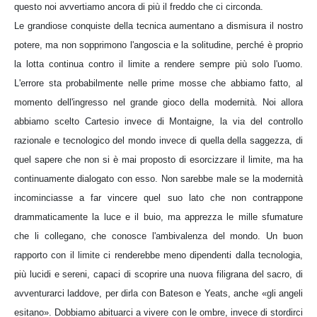
questo noi avvertiamo ancora di più il freddo che ci circonda.
Le grandiose conquiste della tecnica aumentano a dismisura il nostro
potere, ma non sopprimono l'angoscia e la solitudine, perché è proprio
la lotta continua contro il limite a rendere sempre più solo l'uomo.
L'errore sta probabilmente nelle prime mosse che abbiamo fatto, al
momento dell'ingresso nel grande gioco della modernità. Noi allora
abbiamo scelto Cartesio invece di Montaigne, la via del controllo
razionale e tecnologico del mondo invece di quella della saggezza, di
quel sapere che non si è mai proposto di esorcizzare il limite, ma ha
continuamente dialogato con esso. Non sarebbe male se la modernità
incominciasse a far vincere quel suo lato che non contrappone
drammaticamente la luce e il buio, ma apprezza le mille sfumature
che li collegano, che conosce l'ambivalenza del mondo. Un buon
rapporto con il limite ci renderebbe meno dipendenti dalla tecnologia,
più lucidi e sereni, capaci di scoprire una nuova filigrana del sacro, di
avventurarci laddove, per dirla con Bateson e Yeats, anche «gli angeli
esitano». Dobbiamo abituarci a vivere con le ombre, invece di stordirci