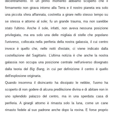
decentramento. In un primo momento abbiamo scoperto che il
firmamento non girava intorno alla Terra e il nostro pianeta era solo
una piccola sfera affannata, costretta a girare nello stesso tempo su
se stessa e attorno al sole; fu un grande trauma, ma non sarebbe
stato l'ultimo. Anche il sole, infatti, non aveva nessuna posizione
privilegiata, ma era solo una delle migliaia di stelle che popolano
l'universo, collocata nella periferia della nostra galassia, il cui centro
invece è quello che, nelle notti d'estate, ci viene indicato dalla
costellazione del Sagittario. L'ultima notizia è che anche la nostra
galassia non occupa una posizione centrale nell'universo disegnato
dalla teoria del
Big Bang,
in cui per definizione il centro è quello
dell'esplosione originaria.
Quando insomma il disincanto ha dissipato le nebbie, l'uomo ha
scoperto di non godere di alcuna predilezione divina e di abitare non in
uno splendido palazzo del centro, ma in una sperduta casa di
periferia. A girargli attorno è rimasta solo la luna, come un cane
rimasto fedele al suo padrone anche dopo la rovina. E forse proprio