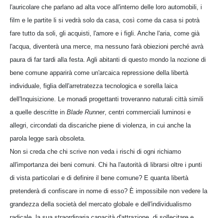
l'auricolare che parlano ad alta voce all'interno delle loro automobili, i
film e le partite li si vedrà solo da casa, così come da casa si potrà
fare tutto da soli, gli acquisti, l'amore e i figli. Anche l'aria, come già
l'acqua, diventerà una merce, ma nessuno farà obiezioni perché avrà
paura di far tardi alla festa. Agli abitanti di questo mondo la nozione di
bene comune apparirà come un'arcaica repressione della libertà
individuale, figlia dell'arretratezza tecnologica e sorella laica
dell'Inquisizione. Le monadi progettanti troveranno naturali città simili
a quelle descritte in
Blade Runner
, centri commerciali luminosi e
allegri, circondati da discariche piene di violenza, in cui anche la
parola legge sarà obsoleta.
Non si creda che chi scrive non veda i rischi di ogni richiamo
all'importanza dei beni comuni. Chi ha l'autorità di librarsi oltre i punti
di vista particolari e di definire il bene comune? E quanta libertà
pretenderà di confiscare in nome di esso? È impossibile non vedere la
grandezza della società del mercato globale e dell'individualismo
radicale, la sua straordinaria capacità d'attrazione, di sollecitare e