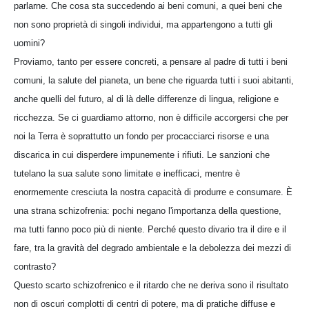
parlarne. Che cosa sta succedendo ai beni comuni, a quei beni che
non sono proprietà di singoli individui, ma appartengono a tutti gli
uomini?
Proviamo, tanto per essere concreti, a pensare al padre di tutti i beni
comuni, la salute del pianeta, un bene che riguarda tutti i suoi abitanti,
anche quelli del futuro, al di là delle differenze di lingua, religione e
ricchezza. Se ci guardiamo attorno, non è difficile accorgersi che per
noi la Terra è soprattutto un fondo per procacciarci risorse e una
discarica in cui disperdere impunemente i rifiuti. Le sanzioni che
tutelano la sua salute sono limitate e inefficaci, mentre è
enormemente cresciuta la nostra capacità di produrre e consumare. È
una strana schizofrenia: pochi negano l'importanza della questione,
ma tutti fanno poco più di niente. Perché questo divario tra il dire e il
fare, tra la gravità del degrado ambientale e la debolezza dei mezzi di
contrasto?
Questo scarto schizofrenico e il ritardo che ne deriva sono il risultato
non di oscuri complotti di centri di potere, ma di pratiche diffuse e