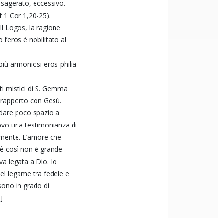
sagerato, eccessivo.
f 1 Cor 1,20-25).
l Logos, la ragione
’eros è nobilitato al
iù armoniosi eros-philia
sti mistici di S. Gemma
l rapporto con Gesù.
 dare poco spazio a
ovo una testimonianza di
amente. L’amore che
n è così non è grande
a legata a Dio. Io
del legame tra fedele e
sono in grado di
].