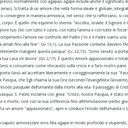
spresso normalmente con agapao-agape include anche il significato del
 (erao). Si tratta di un amore che nella forma ideale è globale, integra
o convergere in maniera armonica, nel senso che si rafforzano, si 
a, corpo. È quello che esprime lo shema. "Ascolta, Israele: il Signore è i
nore tuo Dio con tutto il cuore, con tutta l’anima e con tutte le forze"
mpimento l’amore nei confronti del Padre ("Io e il Padre siamo una 
 ha amati fino alla fine": Gv 13,1). La sua Passione contiene davvero l
ntemente mangiare questa pasqua" (Lc 22,15). "Sono venuto a portare
la tua casa mi divora" (Gv 2,17). È questo Amore appassionato e totale
a Gesù a consumarsi come olocausto sulla croce e a farsi nostro pane.
porta Gesù ad accettare liberamente e coraggiosamente la sua "Pas
ua Pasqua, che Egli chiama la sua Ora (secondo l’evangelista Giovanni).
esodo pasquale dell’umanità dalla morte alla vita. Il passaggio di Cr
pasqua. S. Paolo esclama con gioia: "Cristo, nostra Pasqua, è stato im
 e morte, cioè con la sua sofferenza fino all’immolazione (verbo grec
ta un amore "appassionato", apre e conduce l’esodo dell’umanità o l
ha saputo armonizzare eros-filia-agape in modo profondo e stupendo,