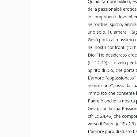
Quindi l’amore biblico, e
della passionalità erotica
le componenti dovrebber
nell’ordine: spirito, anim
uno solo. Tu amerai il Sig
Gesù porta al massimo co
nei nostri confronti ("ci
Dio: "Ho desiderato arde
(Lc 12,49). "Lo zelo per 
Spirito di Dio, che port
L’amore "appassionato" 
risurrezione", ossia la s
immolato che consente l’
Padre è anche la nostra 
Gesù, con la sua Passione
cfr Lc 24,46) che compor
verso il Padre (cf Eb 2,9).
L’amore puro di Cristo 