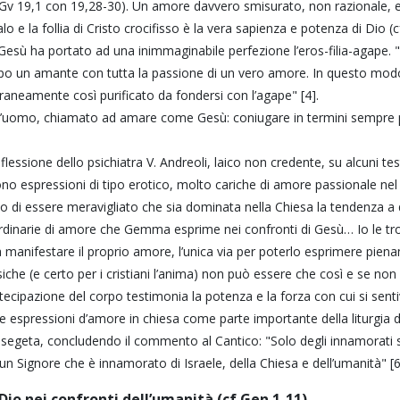
Gv 19,1 con 19,28-30). Un amore davvero smisurato, non razionale, e
 e la follia di Cristo crocifisso è la vera sapienza e potenza di Dio (c
sù ha portato ad una inimmaginabile perfezione l’eros-filia-agape. "I
po un amante con tutta la passione di un vero amore. In questo modo l
eamente così purificato da fondersi con l’agape" [4].
l’uomo, chiamato ad amare come Gesù: coniugare in termini sempre p
flessione dello psichiatra V. Andreoli, laico non credente, su alcuni te
gono espressioni di tipo erotico, molto cariche di amore passionale ne
so di essere meravigliato che sia dominata nella Chiesa la tendenza a
rdinarie di amore che Gemma esprime nei confronti di Gesù… Io le tr
anifestare il proprio amore, l’unica via per poterlo esprimere pien
iche (e certo per i cristiani l’anima) non può essere che così e se no
ipazione del corpo testimonia la potenza e la forza con cui si sentiv
e espressioni d’amore in chiesa come parte importante della liturgia 
 esegeta, concludendo il commento al Cantico: "Solo degli innamorati 
 un Signore che è innamorato di Israele, della Chiesa e dell’umanità" [6
 Dio nei confronti dell’umanità (cf Gen 1-11)