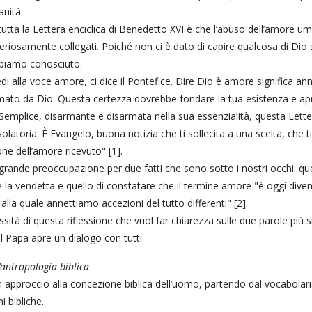
anità.
utta la Lettera enciclica di Benedetto XVI è che l’abuso dell’amore uma
teriosamente collegati. Poiché non ci è dato di capire qualcosa di Dio
bbiamo conosciuto.
di alla voce amore, ci dice il Pontefice. Dire Dio è amore significa 
mato da Dio. Questa certezza dovrebbe fondare la tua esistenza e aprir
. Semplice, disarmante e disarmata nella sua essenzialità, questa Lette
atoria. È Evangelo, buona notizia che ti sollecita a una scelta, che ti 
one dell’amore ricevuto" [1].
grande preoccupazione per due fatti che sono sotto i nostri occhi: qu
a e la vendetta e quello di constatare che il termine amore "è oggi dive
lla quale annettiamo accezioni del tutto differenti" [2].
ssità di questa riflessione che vuol far chiarezza sulle due parole più si
l Papa apre un dialogo con tutti.
’antropologia biblica
 approccio alla concezione biblica dell’uomo, partendo dal vocabolario
i bibliche.