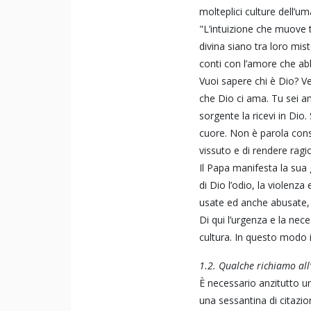
molteplici culture dell’um
"L’intuizione che muove t
divina siano tra loro mis
conti con l’amore che a
Vuoi sapere chi è Dio? Ve
che Dio ci ama. Tu sei a
sorgente la ricevi in Dio
cuore. Non è parola consol
vissuto e di rendere ragi
Il Papa manifesta la sua 
di Dio l’odio, la violenz
usate ed anche abusate, a
Di qui l’urgenza e la nece
cultura. In questo modo i
1.2. Qualche richiamo all
È necessario anzitutto un
una sessantina di citazion