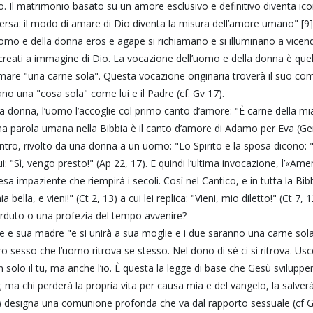
l matrimonio basato su un amore esclusivo e definitivo diventa ico
versa: il modo di amare di Dio diventa la misura dell’amore umano" [9]
uomo e della donna eros e agape si richiamano e si illuminano a vicenda
reati a immagine di Dio. La vocazione dell’uomo e della donna è quell
rmare "una carne sola". Questa vocazione originaria troverà il suo co
ano una "cosa sola" come lui e il Padre (cf. Gv 17).
la donna, l’uomo l’accoglie col primo canto d’amore: "È carne della mi
ma parola umana nella Bibbia è il canto d’amore di Adamo per Eva (Gen
ontro, rivolto da una donna a un uomo: "Lo Spirito e la sposa dicono: "V
i: "Sì, vengo presto!" (Ap 22, 17). E quindi l’ultima invocazione, l’«Ame
ttesa impaziente che riempirà i secoli. Così nel Cantico, e in tutta la Bib
 bella, e vieni!" (Ct 2, 13) a cui lei replica: "Vieni, mio diletto!" (Ct 7, 1
erduto o una profezia del tempo avvenire?
 e sua madre "e si unirà a sua moglie e i due saranno una carne sola"
ro sesso che l’uomo ritrova se stesso. Nel dono di sé ci si ritrova. Us
n solo il tu, ma anche l’io. È questa la legge di base che Gesù sviluppe
à; ma chi perderà la propria vita per causa mia e del vangelo, la salver
q) designa una comunione profonda che va dal rapporto sessuale (cf Ge