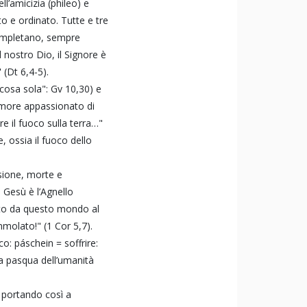
l’amicizia (phileo) e
to e ordinato. Tutte e tre
completano, sempre
l nostro Dio, il Signore è
 (Dt 6,4-5).
cosa sola": Gv 10,30) e
’Amore appassionato di
 il fuoco sulla terra…"
, ossia il fuoco dello
sione, morte e
 Gesù è l’Agnello
isto da questo mondo al
molato!" (1 Cor 5,7).
o: páschein = soffrire:
a pasqua dell’umanità
 portando così a