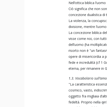
Nell’ottica biblica l’uom
Ciò significa che non so
concezione dualistica di t
La violenza, la concupis
divisione, mentre l’uomo
La concezione biblica del
visse come noi, con tutti 
dell’uomo (ha moltiplicat
risorto non è "un fantasm
opere di misericordia a p
fede e incredulità (cf 1 G
eterna, per rimanere in G
1.3. Vocabolario sull’amo
"La caratteristica essenz
cosmico, vasto, indiscrim
oggetto fra migliaia d’al
fedeltà. Proprio nella qin