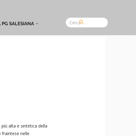
A PG SALESIANA
iù alta e sintetica della
 fraintese nelle