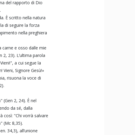
na del rapporto di Dio
.
. È scritto nella natura
a di seguire la forza
mpimento nella preghiera
a carne e osso dalle mie
 2, 23). L’ultima parola
ieni!", a cui segue la
n! Vieni, Signore Gesù!»
bia, risuona la voce di
2).
 (Gen 2, 24). È nel
cendo da sé, dalla
rà così: "Chi vorrà salvare
à" (Mc 8,35).
n. 34,3), all’unione