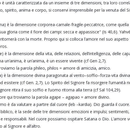
è unità caratterizzata da un insieme di tre dimensioni, tra loro correl
o, spirito, anima e corpo, si conservi irreprensibile per la venuta del
a) è la dimensione corporea-carnale-fragile-peccatrice, come quella d
sua gloria come il fiore dei campi: secca e appassisce" (Is 40,6). Ya
e ritornerà con la morte. Proprio qui si colloca l’amore nel suo aspetto
eros.
 è la dimensione della vita, delle relazioni, dell’intelligenza, delle cap
a un’anima, è un’anima, è un essere vivente (cf Gen 2,7).
troviamo la parola phileo, philos = amore di amicizia, amico.
) è la dimensione divina paragonata al vento–soffio–forza-vita divina.
d esistere (cf Gen. 2,7). Lo Spirito del Signore fa risorgere l’umanità 
ignore ritira il suo soffio e l’uomo ritorna alla terra (cf Sal 104,29).
ore qui troviamo la parola agape – agapao = amore divino.
uomo è da valutare a partire dal cuore (leb –kardia). Dio guarda il cuore
o biblico, è la sede delle tre dimensioni: emozioni e impulsi; sentimenti, 
re e responsabili. Nel cuore possiamo ospitare Satana o Dio. L’amore 
 al Signore e all’altro.