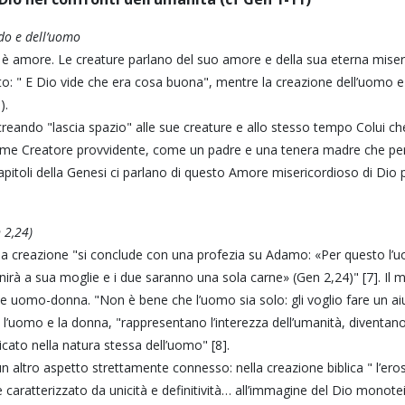
ndo e dell’uomo
 è amore. Le creature parlano del suo amore e della sua eterna miseric
to: " E Dio vide che era cosa buona", mentre la creazione dell’uomo e
).
e creando "lascia spazio" alle sue creature e allo stesso tempo Colui c
me Creatore provvidente, come un padre e una tenera madre che pe
 capitoli della Genesi ci parlano di questo Amore misericordioso di Dio p
 2,24)
ella creazione "si conclude con una profezia su Adamo: «Per questo 
irà a sua moglie e i due saranno una sola carne» (Gen 2,24)" [7]. Il ma
 uomo-donna. "Non è bene che l’uomo sia solo: gli voglio fare un aiut
, l’uomo e la donna, "rappresentano l’interezza dell’umanità, diventan
icato nella natura stessa dell’uomo" [8].
 altro aspetto strettamente connesso: nella creazione biblica " l’ero
aratterizzato da unicità e definitività… all’immagine del Dio monotei