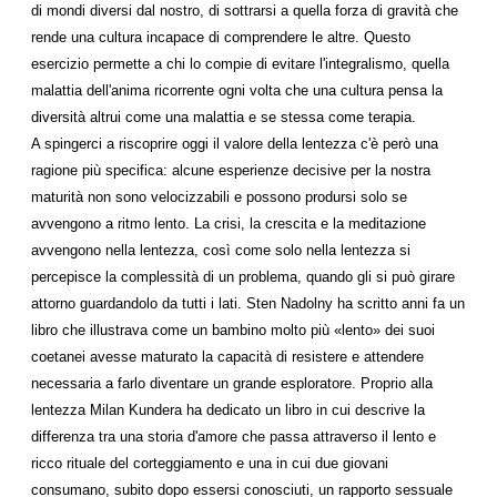
di mondi diversi dal nostro, di sottrarsi a quella forza di gravità che
rende una cultura incapace di com­prendere le altre. Questo
esercizio permette a chi lo com­pie di evitare l'integralismo, quella
malattia dell'anima ri­corrente ogni volta che una cultura pensa la
diversità al­trui come una malattia e se stessa come terapia.
A spingerci a riscoprire oggi il valore della lentezza c'è però una
ragione più specifica: alcune esperienze decisive per la nostra
maturità non sono velocizzabili e possono prodursi solo se
avvengono a ritmo lento. La crisi, la cre­scita e la meditazione
avvengono nella lentezza, così come solo nella lentezza si
percepisce la complessità di un pro­blema, quando gli si può girare
attorno guardandolo da tutti i lati. Sten Nadolny ha scritto anni fa un
libro che il­lustrava come un bambino molto più «lento» dei suoi
coetanei avesse maturato la capacità di resistere e attende­re
necessaria a farlo diventare un grande esploratore. Pro­prio alla
lentezza Milan Kundera ha dedicato un libro in cui descrive la
differenza tra una storia d'amore che passa attraverso il lento e
ricco rituale del corteggiamento e una in cui due giovani
consumano, subito dopo essersi cono­sciuti, un rapporto sessuale