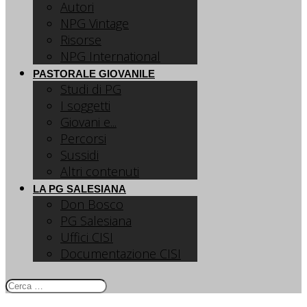
Autori
NPG Vintage
Risorse
NPG International
PASTORALE GIOVANILE
Studi di PG
I soggetti
Giovani e...
Percorsi
Sussidi
Altri contenuti
LA PG SALESIANA
Don Bosco
PG Salesiana
Uffici CISI
Documentazione CISI