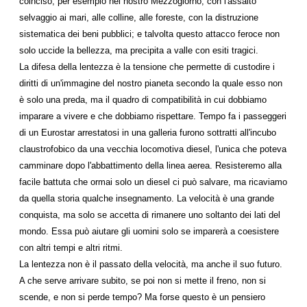
coinciso, per esempio nel nostro Mezzogiorno, con l'assalto
selvaggio ai mari, alle colline, alle foreste, con la distruzione
sistematica dei beni pubblici; e talvolta questo attacco feroce non
solo uccide la bellezza, ma precipita a valle con esiti tragici.
La difesa della lentezza è la tensione che permette di custodire i
diritti di un'immagine del nostro pianeta se­condo la quale esso non
è solo una preda, ma il quadro di compatibilità in cui dobbiamo
imparare a vivere e che dobbiamo rispettare. Tempo fa i passeggeri
di un Euro­star arrestatosi in una galleria furono sottratti all'incubo
claustrofobico da una vecchia locomotiva diesel, l'unica che poteva
camminare dopo l'abbattimento della linea ae­rea. Resisteremo alla
facile battuta che ormai solo un die­sel ci può salvare, ma ricaviamo
da quella storia qualche insegnamento. La velocità è una grande
conquista, ma so­lo se accetta di rimanere uno soltanto dei lati del
mondo. Essa può aiutare gli uomini solo se imparerà a coesistere
con altri tempi e altri ritmi.
La lentezza non è il passato della velocità, ma anche il suo futuro.
A che serve arrivare subito, se poi non si met­te il freno, non si
scende, e non si perde tempo? Ma forse questo è un pensiero