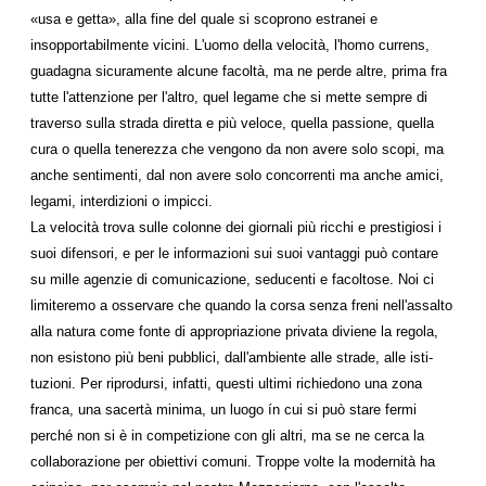
«usa e getta», alla fine del quale si scoprono estranei e
insopportabilmente vicini. L'uomo della velocità, l'homo currens,
guadagna sicura­mente alcune facoltà, ma ne perde altre, prima fra
tutte l'attenzione per l'altro, quel legame che si mette sempre di
traverso sulla strada diretta e più veloce, quella pas­sione, quella
cura o quella tenerezza che vengono da non avere solo scopi, ma
anche sentimenti, dal non avere solo concorrenti ma anche amici,
legami, interdizioni o im­picci.
La velocità trova sulle colonne dei giornali più ricchi e prestigiosi i
suoi difensori, e per le informazioni sui suoi vantaggi può contare
su mille agenzie di comunicazione, seducenti e facoltose. Noi ci
limiteremo a osservare che quando la corsa senza freni nell'assalto
alla natura come fonte di appropriazione privata diviene la regola,
non esi­stono più beni pubblici, dall'ambiente alle strade, alle isti­
tuzioni. Per riprodursi, infatti, questi ultimi richiedono una zona
franca, una sacertà minima, un luogo ín cui si può stare fermi
perché non si è in competizione con gli al­tri, ma se ne cerca la
collaborazione per obiettivi comuni. Troppe volte la modernità ha