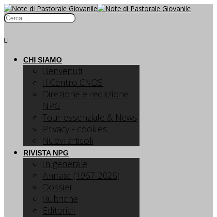
CHI SIAMO
Benvenuti
Il Centro CNOS
Direzione e redazione
NPG
Tour essenziale & News
Privacy - cookies
Nuovi articoli
RIVISTA NPG
In generale
Annate (1967-2026)
Dossier
Rubriche
Editoriali