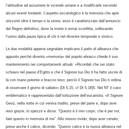
l’attitudine ad assumere le vicende umane e a modificarle secondo
alcuni eventi fondanti. L’aspetto
escatologico
è la memoria che apre
orizzonti oltre il tempo e la storia: esso è caratterizzato dall’annuncio
del Regno definitivo, dove la morte è ormai sconfitta, sollevando
l’uomo dalla paura tipica di chi è nel divenire temporale e storico.
Le due modalità appena segnalate implicano il
patto di alleanza
che
appunto perché diventa «memoria» del popolo ebraico chiede il suo
mantenimento nei comportamenti attuali: «Ricordati che sei stato
schiavo nel paese d’Egitto e che il Signore tuo Dio ti ha fatto uscire di
là con mano potente e braccio teso; perciò il Signore tuo Dio ti ordina
di osservare il giorno di sabato» (Dt 5,15; cf Dt 5,18)5. Nel NT il caso
emblematico è rappresentato dall’istituzione dell’eucaristia: «Il Signore
Gesù, nella notte in cui veniva tradito, prese del pane e, dopo aver
reso grazie, lo spezzò e disse: “Questo è il mio corpo, che è per voi;
fate questo in memoria di me”. Allo stesso modo, dopo aver cenato,
prese anche il calice, dicendo: “Questo calice è la nuova alleanza nel