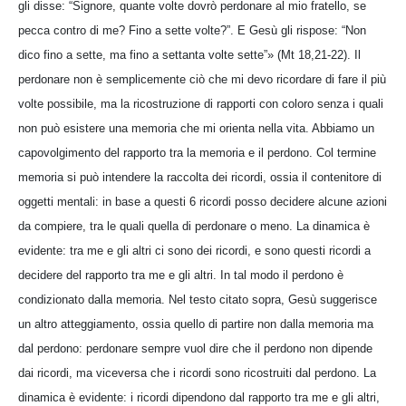
gli disse: “Signore, quante volte dovrò perdonare al mio fratello, se
pecca contro di me? Fino a sette volte?”. E Gesù gli rispose: “Non
dico fino a sette, ma fino a settanta volte sette”» (Mt 18,21-22). Il
perdonare non è semplicemente ciò che mi devo ricordare di fare il più
volte possibile, ma la ricostruzione di rapporti con coloro senza i quali
non può esistere una memoria che mi orienta nella vita. Abbiamo un
capovolgimento del rapporto tra la memoria e il perdono. Col termine
memoria si può intendere la raccolta dei ricordi, ossia il contenitore di
oggetti mentali: in base a questi 6 ricordi posso decidere alcune azioni
da compiere, tra le quali quella di perdonare o meno. La dinamica è
evidente: tra me e gli altri ci sono dei ricordi, e sono questi ricordi a
decidere del rapporto tra me e gli altri. In tal modo il perdono è
condizionato dalla memoria. Nel testo citato sopra, Gesù suggerisce
un altro atteggiamento, ossia quello di partire non dalla memoria ma
dal perdono: perdonare sempre vuol dire che il perdono non dipende
dai ricordi, ma viceversa che i ricordi sono ricostruiti dal perdono. La
dinamica è evidente: i ricordi dipendono dal rapporto tra me e gli altri,