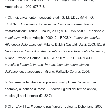
Fondamenti delle neuroscienze e del comportamento
, Milano,
Ambrosiana, 1999, 675-718.
4 Cf, indicativamente, i seguenti studi: G. M. EDELMAN – G.
TONONI,
Un universo di coscienza. Come la materia diventa
immaginazione
, Torino, Einaudi, 2000; A. R. DAMASIO,
Emozione e
coscienza
, Milano, Adelphi, 2000; J. LEDOUX,
Il cervello emotivo.
Alle origini delle emozioni
, Milano, Baldini Castoldi Dalai, 2003; ID.,
Il
Sé sinaptico. Come il nostro cervello ci fa diventare quelli che siamo
,
Milano, Raffaello Cortina, 2002; M. SOLMS – O. TURNBULL,
Il
cervello e il mondo interno. Introduzione alle neuroscienze
dell’esperienza soggettiva
, Milano, Raffaello Cortina, 2004.
5 Ovviamente le citazioni si possono moltiplicare. Si pensi, per
esempio, al cantico di Mosé: «Ricorda i giorni del tempo antico,
medita gli anni lontani» (Dt 32,7).
6 Cf J. LAFITTE,
Il perdono trasfigurato
, Bologna, Dehoniane, 2000,