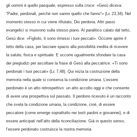
gli uomini è quello pasquale, espresso sulla croce: «Gesù diceva:
“Padre, perdonali, perché non sanno quello che fanno”» (Lc 23,34). Nel
momento stesso in cui viene rifiutato, Dio perdona. Altri passi
evangelici si muovono sulla stesso piano. Al paralitico calato dal tetto,
Gesù dice: «Figliolo, ti sono rimessi i tuoi peccati». Occorre aprire il
tetto della casa, per lasciare spazio alla possibilità inedita di ricevere
la salute, fisica e spirituale. E occorre ugualmente sfondare la casa
dei pregiudizi per ascoltare la frase di Gesù alla peccatrice: «Ti sono
perdonati i tuoi peccati» (Lc 7,48). Qui inizia la costruzione della
memoria nella quale si conserva la condizione umana. L’essere
perdonato è un atto retrospettivo: un atto accolto oggi e che consente
di avere una prospettiva sul passato. Il perdono ricevuto è un racconto
che svela la condizione umana, la condizione, cioè, di essere
peccatore (come emerge soprattutto nei testi paolini e giovannei), e di
essere anticipati nell’atto della riconciliazione. Già in questo senso,
l’essere perdonato costruisce la nostra memoria.