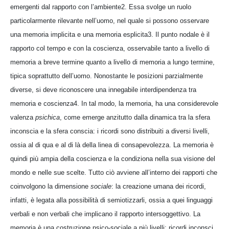
emergenti dal rapporto con l’ambiente2. Essa svolge un ruolo
particolarmente rilevante nell’uomo, nel quale si possono osservare
una memoria implicita e una memoria esplicita3. Il punto nodale è il
rapporto col tempo e con la coscienza, osservabile tanto a livello di
memoria a breve termine quanto a livello di memoria a lungo termine,
tipica soprattutto dell’uomo. Nonostante le posizioni parzialmente
diverse, si deve riconoscere una innegabile interdipendenza tra
memoria e coscienza4. In tal modo, la memoria, ha una considerevole
valenza
psichica
, come emerge anzitutto dalla dinamica tra la sfera
inconscia e la sfera conscia: i ricordi sono distribuiti a diversi livelli,
ossia al di qua e al di là della linea di consapevolezza. La memoria è
quindi più ampia della coscienza e la condiziona nella sua visione del
mondo e nelle sue scelte. Tutto ciò avviene all’interno dei rapporti che
coinvolgono la dimensione
sociale
: la creazione umana dei ricordi,
infatti, è legata alla possibilità di semiotizzarli, ossia a quei linguaggi
verbali e non verbali che implicano il rapporto intersoggettivo. La
memoria è una costruzione psico-sociale a più livelli: ricordi inconsci,