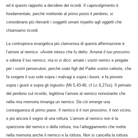
ed è questo rapporto a decidere dei ricordi. Il capovolgimento è
fondamentale, perché mettendo al primo posto il perdono, si
considerano più rilevanti i soggetti umani rispetto agli oggetti che
chiamiamo ricordi.
La controprova evangelica più clamorosa di questa affermazione è
l’amore al nemico: «Avete inteso che fu detto:
Amerai il tuo prossimo
e odierai il tuo nemico; ma io vi dico: amate i vostri nemici e pregate
per i vostri persecutori, perché siate figli del Padre vostro celeste, che
fa sorgere il suo sole sopra i malvagi e sopra i buoni, e fa piovere
sopra i giusti e sopra gli ingiusti» (Mt 5,43-46; cf Lc 6,27ss). Il primato
del perdono sul ricordo, legittima l’amore al nemico nonostante che
nella mia memoria rimanga un nemico. Da ciò emerge una
conseguenza di primo piano. Il nemico è il non prossimo, il non vicino,
e più ancora il segno di una rottura. L’amore al nemico non è la
sparizione del nemico o della rottura, ma l’atteggiamento che mette
nella memoria anche il nemico e la rottura. Non si cancella la rottura