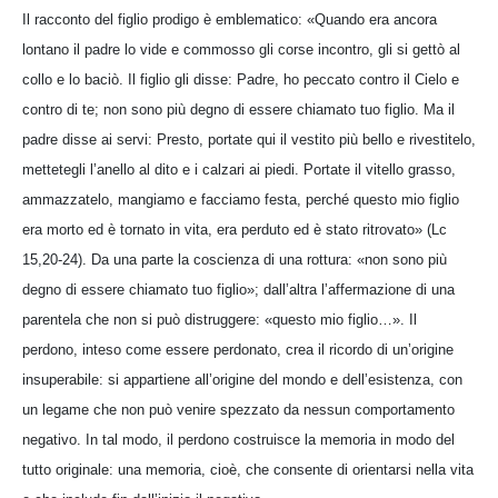
Il racconto del figlio prodigo è emblematico: «Quando era ancora
lontano il padre lo vide e commosso gli corse incontro, gli si gettò al
collo e lo baciò. Il figlio gli disse: Padre, ho peccato contro il Cielo e
contro di te; non sono più degno di essere chiamato tuo figlio. Ma il
padre disse ai servi: Presto, portate qui il vestito più bello e rivestitelo,
mettetegli l’anello al dito e i calzari ai piedi. Portate il vitello grasso,
ammazzatelo, mangiamo e facciamo festa, perché questo mio figlio
era morto ed è tornato in vita, era perduto ed è stato ritrovato» (Lc
15,20-24). Da una parte la coscienza di una rottura: «non sono più
degno di essere chiamato tuo figlio»; dall’altra l’affermazione di una
parentela che non si può distruggere: «questo mio figlio…». Il
perdono, inteso come essere perdonato, crea il ricordo di un’origine
insuperabile: si appartiene all’origine del mondo e dell’esistenza, con
un legame che non può venire spezzato da nessun comportamento
negativo. In tal modo, il perdono costruisce la memoria in modo del
tutto originale: una memoria, cioè, che consente di orientarsi nella vita