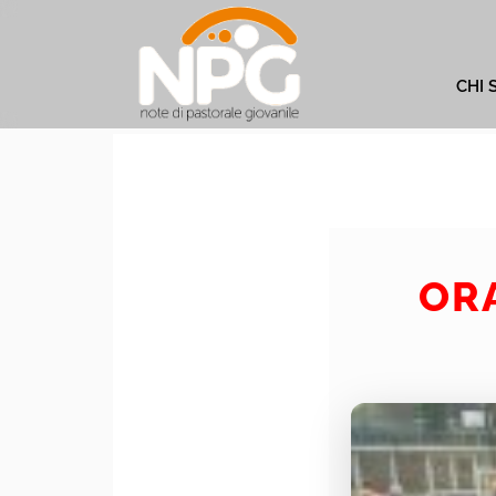
CHI 
ORA