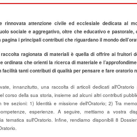
e rinnovata attenzione civile ed ecclesiale dedicata al mo
 ruolo sociale e aggregativo, oltre che educativo e pastorale,
 pagina i principali contributi che riguardano il mondo dell’ora
raccolta ragionata di materiali è quella di offrire ai fruitori d
e ordinata che orienti la ricerca di materiale e l’approfondim
acilità tanti contributi di qualità per pensare e fare oratorio n
ate, innanzitutto, una raccolta di articoli dedicati all'Oratorio
 corso della sua storia, insieme ad alcuni altri contributi pubblica
in tre sezioni: 1) Identità e missione dell'Oratorio; 2) Tra mem
i, competenze, esperienze. A seguire, mettiamo a vostra di
afia tematica sull'Oratorio. Infine, rendiamo disponibili 8 Dossie
Oratorio.