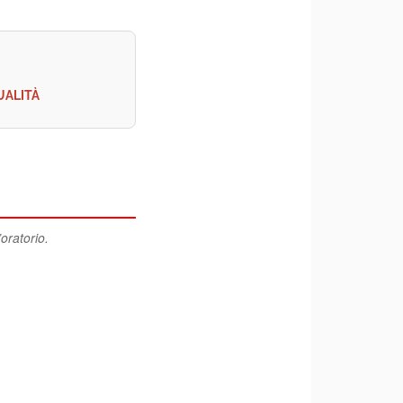
UALITÀ
’oratorio.