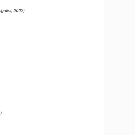
galini, 2002)
)