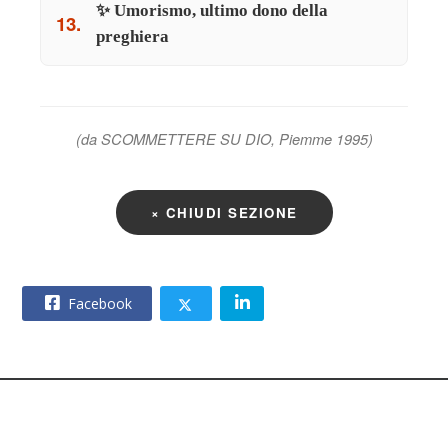
✨ Umorismo, ultimo dono della
13.
preghiera
(da SCOMMETTERE SU DIO, Piemme 1995)
× CHIUDI SEZIONE
Facebook
© 2026 – CNOS Centro Nazionale Opere Salesiane – Via
Giacomo Costamagna 6 - 00181 Roma – C.F. 80215630585.