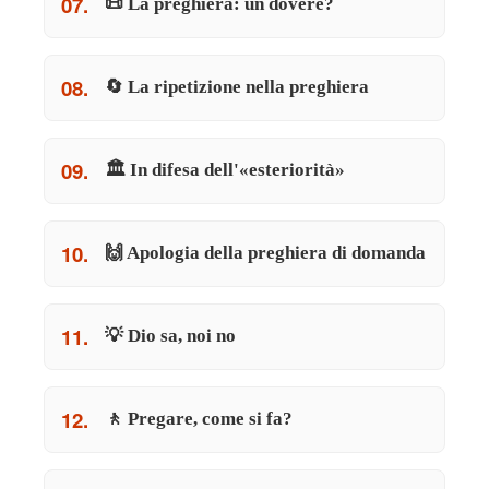
07.
📜 La preghiera: un dovere?
08.
🔄 La ripetizione nella preghiera
09.
🏛️ In difesa dell'«esteriorità»
10.
🙌 Apologia della preghiera di domanda
11.
💡 Dio sa, noi no
12.
🚶 Pregare, come si fa?