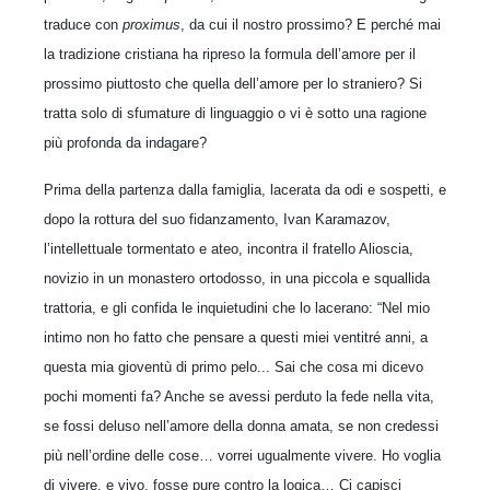
traduce con
proximus
, da cui il nostro prossimo? E perché mai
la tradizione cristiana ha ripreso la formula dell’amore per il
prossimo piuttosto che quella dell’amore per lo straniero? Si
tratta solo di sfumature di linguaggio o vi è sotto una ragione
più profonda da indagare?
Prima della partenza dalla famiglia, lacerata da odi e sospetti, e
dopo la rottura del suo fidanzamento, Ivan Karamazov,
l’intellettuale tormentato e ateo, incontra il fratello Alioscia,
novizio in un monastero ortodosso, in una piccola e squallida
trattoria, e gli confida le inquietudini che lo lacerano: “Nel mio
intimo non ho fatto che pensare a questi miei ventitré anni, a
questa mia gioventù di primo pelo... Sai che cosa mi dicevo
pochi momenti fa? Anche se avessi perduto la fede nella vita,
se fossi deluso nell’amore della donna amata, se non credessi
più nell’ordine delle cose… vorrei ugualmente vivere. Ho voglia
di vivere, e vivo, fosse pure contro la logica… Ci capisci