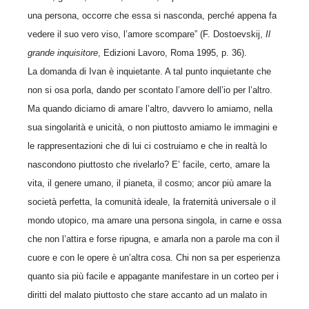
una persona, occorre che essa si nasconda, perché appena fa
vedere il suo vero viso, l’amore scompare” (F. Dostoevskij,
Il
grande inquisitore
, Edizioni Lavoro, Roma 1995, p. 36).
La domanda di Ivan è inquietante. A tal punto inquietante che
non si osa porla, dando per scontato l’amore dell’io per l’altro.
Ma quando diciamo di amare l’altro, davvero lo amiamo, nella
sua singolarità e unicità, o non piuttosto amiamo le immagini e
le rappresentazioni che di lui ci costruiamo e che in realtà lo
nascondono piuttosto che rivelarlo? E’ facile, certo, amare la
vita, il genere umano, il pianeta, il cosmo; ancor più amare la
società perfetta, la comunità ideale, la fraternità universale o il
mondo utopico, ma amare una persona singola, in carne e ossa
che non l’attira e forse ripugna, e amarla non a parole ma con il
cuore e con le opere è un’altra cosa. Chi non sa per esperienza
quanto sia più facile e appagante manifestare in un corteo per i
diritti del malato piuttosto che stare accanto ad un malato in