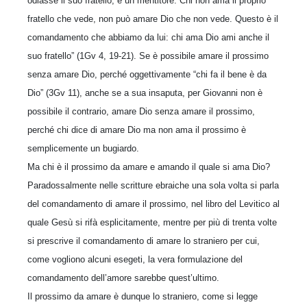
odiasse il suo fratello, è un mentitore. Chi non ama il proprio
fratello che vede, non può amare Dio che non vede. Questo è il
comandamento che abbiamo da lui: chi ama Dio ami anche il
suo fratello” (1Gv 4, 19-21). Se è possibile amare il prossimo
senza amare Dio, perché oggettivamente “chi fa il bene è da
Dio” (3Gv 11), anche se a sua insaputa, per Giovanni non è
possibile il contrario, amare Dio senza amare il prossimo,
perché chi dice di amare Dio ma non ama il prossimo è
semplicemente un bugiardo.
Ma chi è il prossimo da amare e amando il quale si ama Dio?
Paradossalmente nelle scritture ebraiche una sola volta si parla
del comandamento di amare il prossimo, nel libro del Levitico al
quale Gesù si rifà esplicitamente, mentre per più di trenta volte
si prescrive il comandamento di amare lo straniero per cui,
come vogliono alcuni esegeti, la vera formulazione del
comandamento dell’amore sarebbe quest’ultimo.
Il prossimo da amare è dunque lo straniero, come si legge