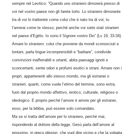
sempre nel Levitico: “Quando uno straniero dimorerà presso di
voi nel vostro paese non gli farete torto. Lo straniero dimorante
tra di voi lo tratterete come colui che è nato tra di voi; tu
l’amerai come te stesso, perché anche voi siete stati stranieri
nel paese d’Egitto. Io sono il Signore vostro Dio” (Lv 19, 33-34).
Amare lo straniero: colui che proviene da mondi sconosciuti e
lontani, parla lingue incomprensibili e “barbare”, condivide
convinzioni inafferrabili e urtanti, abita paesaggi ignoti e
sconcertanti, sente odori e profumi esotici e strani. Amare non i
propri, appartenenti allo stesso mondo, ma gli estranei o
stranieri, quanti, come vuole l’etimo del termine, sono extra,
fuori dal proprio mondo affettivo, erotico, culturale, religioso o
ideologico. E proprio perché l’amore è amore per gli estranei,
esso, per la bibbia, può essere solo comandato.
Ma se si tratta dell’amore per lo straniero, perché mai,
rispondendo al dottore della legge, Gesù parla dell’amore al
prossimo, in greco
plesion
, che vuol dire vicino e che la volgata