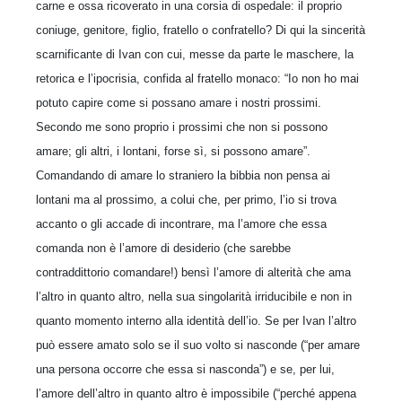
carne e ossa ricoverato in una corsia di ospedale: il proprio
coniuge, genitore, figlio, fratello o confratello? Di qui la sincerità
scarnificante di Ivan con cui, messe da parte le maschere, la
retorica e l’ipocrisia, confida al fratello monaco: “Io non ho mai
potuto capire come si possano amare i nostri prossimi.
Secondo me sono proprio i prossimi che non si possono
amare; gli altri, i lontani, forse sì, si possono amare”.
Comandando di amare lo straniero la bibbia non pensa ai
lontani ma al prossimo, a colui che, per primo, l’io si trova
accanto o gli accade di incontrare, ma l’amore che essa
comanda non è l’amore di desiderio (che sarebbe
contraddittorio comandare!) bensì l’amore di alterità che ama
l’altro in quanto altro, nella sua singolarità irriducibile e non in
quanto momento interno alla identità dell’io. Se per Ivan l’altro
può essere amato solo se il suo volto si nasconde (“per amare
una persona occorre che essa si nasconda”) e se, per lui,
l’amore dell’altro in quanto altro è impossibile (“perché appena