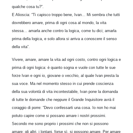
qualche cosa tu?”.
E Alioscia: “Ti capisco troppo bene, Ivan… Mi sembra che tutti
dovrebbero amare, prima di ogni cosa al mondo, la vita
stessa… amarla anche contro la logica, come tu dici; amarla
prima della logica, e solo allora si arriva a conoscere il senso
della vita”.
Vivere, amare, amare la vita ad ogni costo, contro ogni logica e
prima di ogni logica: è quanto sogna e vuole con tutte le sue
forze Ivan e ogni io, giovane o vecchio, al quale Ivan presta la
sua voce. Ma nel momento stesso in cui prende coscienza
della sua volontà di vita incontestabile, Ivan pone la domanda
di tutte le domande che neppure il Grande Inquisitore avrà il
coraggio di porre: “Devo confessarti una cosa. Io non ho mai
potuto capire come si possano amare i nostri prossimi.
Secondo me sono proprio i prossimi che non si possono
amare; gli altri, i lontani, forse sì, si possono amare. Per amare