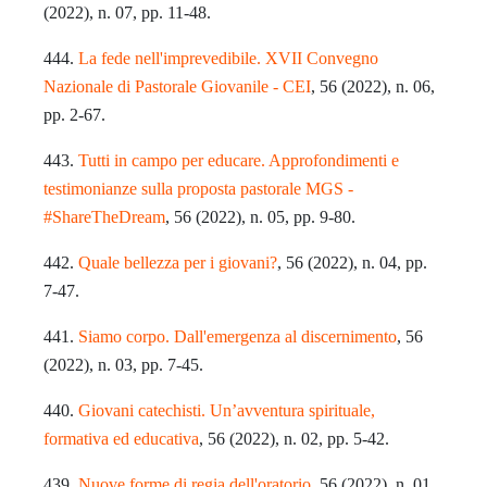
(2022), n. 07, pp. 11-48.
444.
La fede nell'imprevedibile. XVII Convegno
Nazionale di Pastorale Giovanile - CEI
, 56 (2022), n. 06,
pp. 2-67.
443.
Tutti in campo per educare. Approfondimenti e
testimonianze sulla proposta pastorale MGS -
#ShareTheDream
, 56 (2022), n. 05, pp. 9-80.
442.
Quale bellezza per i giovani?
, 56 (2022), n. 04, pp.
7-47.
441.
Siamo corpo. Dall'emergenza al discernimento
, 56
(2022), n. 03, pp. 7-45.
440.
Giovani catechisti. Un’avventura spirituale,
formativa ed educativa
, 56 (2022), n. 02, pp. 5-42.
439.
Nuove forme di regia dell'oratorio
, 56 (2022), n. 01,