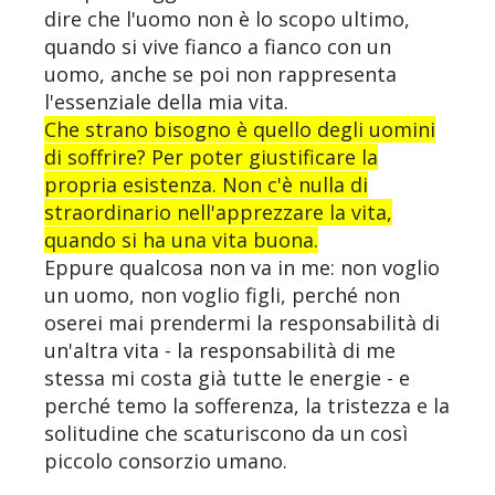
dire che l'uomo non è lo scopo ultimo,
quando si vive fianco a fianco con un
uomo, anche se poi non rappresenta
l'essenziale della mia vita.
Che strano bisogno è quello degli uomini
di soffrire? Per poter giustificare la
propria esistenza. Non c'è nulla di
straordinario nell'apprezzare la vita,
quando si ha una vita buona.
Eppure qualcosa non va in me: non voglio
un uomo, non voglio figli, perché non
oserei mai prendermi la responsabilità di
un'altra vita - la responsabilità di me
stessa mi costa già tutte le energie - e
perché temo la sofferenza, la tristezza e la
solitudine che scaturiscono da un così
piccolo consorzio umano.