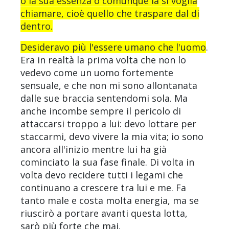
o la sua essenza o comunque la si voglia
chiamare, cioè quello che traspare dal di
dentro.
Desideravo più l'essere umano che l'uomo
.
Era in realtà la prima volta che non lo
vedevo come un uomo fortemente
sensuale, e che non mi sono allontanata
dalle sue braccia sentendomi sola. Ma
anche incombe sempre il pericolo di
attaccarsi troppo a lui: devo lottare per
staccarmi, devo vivere la mia vita; io sono
ancora all'inizio mentre lui ha già
cominciato la sua fase finale. Di volta in
volta devo recidere tutti i legami che
continuano a crescere tra lui e me. Fa
tanto male e costa molta energia, ma se
riuscirò a portare avanti questa lotta,
sarò più forte che mai.