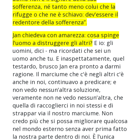
sofferenza, né tanto meno colui che la
rifugge o che ne è schiavo: dev'essere il
redentore della sofferenza”.
Jan chiedeva con amarezza: cosa spinge
l'uomo a distruggere gli altri?
E io: gli
uomini, dici - ma ricordati che sei un
uomo anche tu. E inaspettatamente, quel
testardo, brusco Jan era pronto a darmi
ragione. Il marciume che c'è negli altri c'è
anche in noi, continuavo a predicare; e
non vedo nessun'altra soluzione,
veramente non ne vedo nessun'altra, che
quella di raccoglierci in noi stessi e di
strappar via il nostro marciume. Non
credo più che si possa migliorare qualcosa
nel mondo esterno senza aver prima fatto
la nostra parte dentro di noi. È l'unica