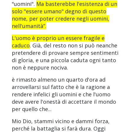
"uomini".
Ma basterebbe l'esistenza di un
solo "essere umano" degno di questo
nome, per poter credere negli uomini,
nell'umanità”.
L'uomo è proprio un essere fragile e
caduco
. Già, del resto non si può neanche
pretendere di provare sempre sentimenti
di gloria, e una piccola caduta ogni tanto
non è neppure nociva.
è rimasto almeno un quarto d'ora ad
arrovellarsi sul fatto che è la ragione a
rendere infelici gli uomini e che l'uomo
deve avere l'onestà di accettare il mondo
per quello che...
Mio Dio, stammi vicino e dammi forza,
perché la battaglia si farà dura. Oggi