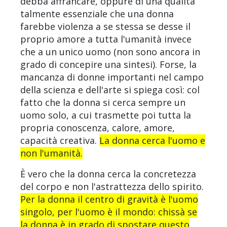
debba affrancare, oppure di una qualità
talmente essenziale che una donna
farebbe violenza a se stessa se desse il
proprio amore a tutta l'umanità invece
che a un unico uomo (non sono ancora in
grado di concepire una sintesi). Forse, la
mancanza di donne importanti nel campo
della scienza e dell'arte si spiega così: col
fatto che la donna si cerca sempre un
uomo solo, a cui trasmette poi tutta la
propria conoscenza, calore, amore,
capacità creativa.
La donna cerca l'uomo e
non l'umanità.
È vero che la donna cerca la concretezza
del corpo e non l'astrattezza dello spirito.
Per la donna il centro di gravità è l'uomo
singolo, per l'uomo è il mondo: chissà se
la donna è in grado di spostare questo