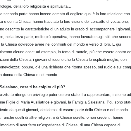
nologie, della loro religiosità e spiritualità…
la seconda parte hanno invece cercato di cogliere qual è la loro relazione con
ù e con la Chiesa, hanno tracciato la loro visione del concetto di vocazione,
no descritto le caratteristiche di un adulto in grado di accompagnare i giovan
ine, nella terza parte, molto più operativa, hanno lavorato sugli stili che secon
o la Chiesa dovrebbe avere nei confronti del mondo e verso di loro. E qui
piscono alcune cose: ad esempio, in tema di morale, più che essere contro ce
izioni della Chiesa, i giovani chiedono che la Chiesa le espliciti meglio, con
ionevolezza; oppure, c’è una richiesta che ritorna spesso, sul ruolo e sul com
la donna nella Chiesa e nel mondo.
Salesiano, cosa ti ha colpito di più?
anzitutto ritengo un privilegio poter essere stato lì a rappresentare, insieme ad
une Figlie di Maria Ausiliatrice e giovani, la Famiglia Salesiana. Poi, sono stat
ficato da questi giovani, desiderosi di essere parte della Chiesa e del mondo.
ti, anche quelli di altre religioni, o di Chiese sorelle, o non credenti, hanno
timoniato di aver fatto un’esperienza di Chiesa, di una Chiesa capace di