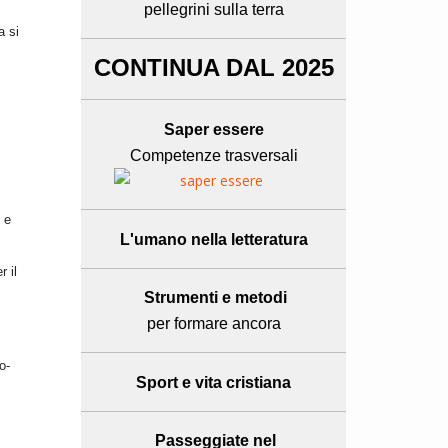
pellegrini sulla terra
a si
CONTINUA DAL 2025
Saper essere
Competenze trasversali
 e
L'umano
nella letteratura
r il
Strumenti e metodi
per formare ancora
o-
Sport e
vita cristiana
Passeggiate nel