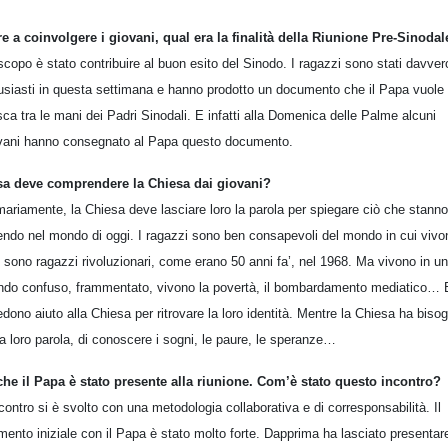
re a coinvolgere i giovani, qual era la finalità della Riunione Pre-Sinodal
scopo è stato contribuire al buon esito del Sinodo. I ragazzi sono stati davver
usiasti in questa settimana e hanno prodotto un documento che il Papa vuole
isca tra le mani dei Padri Sinodali. E infatti alla Domenica delle Palme alcuni
vani hanno consegnato al Papa questo documento.
a deve comprendere la Chiesa dai giovani?
mariamente, la Chiesa deve lasciare loro la parola per spiegare ciò che stanno
endo nel mondo di oggi. I ragazzi sono ben consapevoli del mondo in cui vivo
 sono ragazzi rivoluzionari, come erano 50 anni fa’, nel 1968. Ma vivono in un
do confuso, frammentato, vivono la povertà, il bombardamento mediatico… 
edono aiuto alla Chiesa per ritrovare la loro identità. Mentre la Chiesa ha biso
la loro parola, di conoscere i sogni, le paure, le speranze…
he il Papa è stato presente alla riunione. Com’è stato questo incontro?
ncontro si è svolto con una metodologia collaborativa e di corresponsabilità. Il
ento iniziale con il Papa è stato molto forte. Dapprima ha lasciato presentar