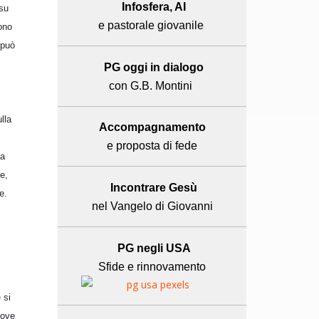
Infosfera, AI
 su
e pastorale giovanile
ono
 può
PG oggi in dialogo
con G.B. Montini
lla
Accompagnamento
e proposta di fede
ma
e,
Incontrare Gesù
e.
nel Vangelo di Giovanni
PG negli USA
Sfide e rinnovamento
 si
uove