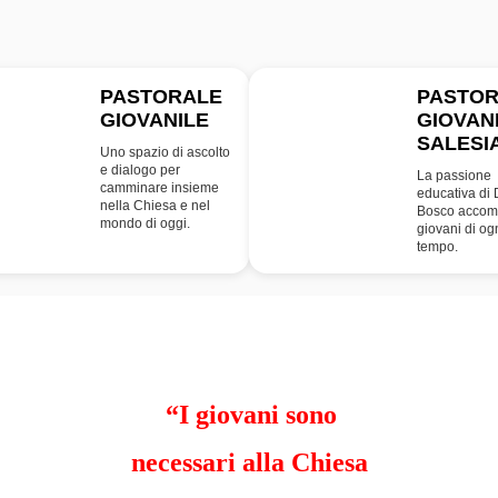
PASTORALE
PASTO
GIOVANILE
GIOVAN
PG
SDB
SALESI
Uno spazio di ascolto
e dialogo per
La passione
camminare insieme
educativa di
nella Chiesa e nel
Bosco accom
mondo di oggi.
giovani di og
tempo.
“I giovani sono
necessari alla Chiesa