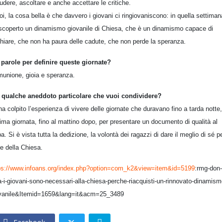
ludere, ascoltare e anche accettare le critiche.
oi, la cosa bella è che davvero i giovani ci ringiovaniscono: in quella settiman
iscoperto un dinamismo giovanile di Chiesa, che è un dinamismo capace di
chiare, che non ha paura delle cadute, che non perde la speranza.
 parole per definire queste giornate?
unione, gioia e speranza.
 qualche aneddoto particolare che vuoi condividere?
ha colpito l’esperienza di vivere delle giornate che duravano fino a tarda notte,
ltima giornata, fino al mattino dopo, per presentare un documento di qualità al
a. Si è vista tutta la dedizione, la volontà dei ragazzi di dare il meglio di sé pe
e della Chiesa.
ps://www.infoans.org/index.php?option=com_k2&view=item&id=5199
:rmg-don-
a-i-giovani-sono-necessari-alla-chiesa-perche-riacquisti-un-rinnovato-dinamism
vanile&Itemid=1659&lang=it&acm=25_3489