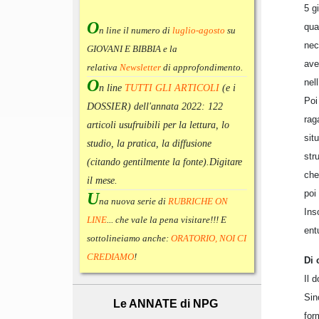
5 g
O
qua
n line il numero di
luglio-agosto
su
nec
GIOVANI E BIBBIA e la
ave
relativa
Newsletter
di approfondimento
.
O
nel
n line
TUTTI GLI ARTICOLI
(e i
Poi
DOSSIER) dell'annata 2022:
122
rag
articoli usufruibili per la lettura, lo
sit
studio, la pratica, la diffusione
str
(citando gentilmente la fonte).
Digitare
che
il mese.
poi
U
na nuova serie di
RUBRICHE ON
Ins
LINE
... che vale la pena visitare!!! E
ent
sottolineiamo anche:
ORATORIO, NOI CI
CREDIAMO
!
Di 
Il 
Sin
Le ANNATE di NPG
for