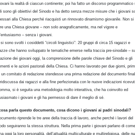
iovani la realtà di ciascun continente; poi ha fatto un discorso programmatico
li sono gli obiettivi del Sinodo e ha detto senza mezze misure che i giovani s
essari alla Chiesa perché riacquisti un rinnovato dinamismo giovanile. Non si
re una Chiesa giovane – non solo anagraficamente, ma nel vigore e
l’entusiasmo – senza i giovani.
 si sono svolti i cosiddetti “circoli linguistici”: 20 gruppi di circa 15 ragazzi e
azze che hanno sviluppato le tematiche emerse nella traccia pre-sinodale – su
uazione dei giovani oggi, la comprensione delle parole chiave del Sinodo e gli
umenti e le azioni pastorali della Chiesa. Ci hanno lavorato per due giorni, pri
 un comitato di redazione stendesse una prima redazione del documento final
 ridiscussa dai ragazzi e alla fine perfezionata con le nuove indicazioni ricevut
omma, si è seguita una metodologia molto interattiva, che ha coinvolto ed
usiasmato i giovani e gli ha permesso di dare il meglio di sé.
cosa parla questo documento, cosa dicono i giovani ai padri sinodali?
documento riprende le tre aree della traccia di lavoro, anche perché i lavori del
odo seguiranno la stessa struttura. Nella prima parte i giovani parlano di come
ma oggi la loro personalità, dell’attualità multiculturale e multireligiosa, delle n