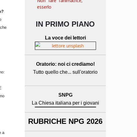
Non “fare” l’animatrice,
esserlo
e?
o
IN PRIMO PIANO
 che
La voce dei lettori
Oratorio: noi ci crediamo!
Tutto quello che... sull'oratorio
no:
E
SNPG
gno
La Chiesa italiana per i giovani
RUBRICHE NPG 2026
e a