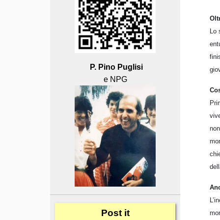
Olt
Lo 
ent
fin
P. Pino Puglisi
gio
e NPG
Cos
Pri
viv
non
mon
chi
del
Anc
L’i
Post
it
mom