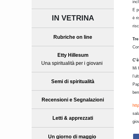
inc
E p
IN VETRINA
è r
ris
Rubriche on line
Tre
Com
Etty Hillesum
C’è
Una spiritualità per i giovani
Mi 
l’u
Semi di spiritualità
Pap
ben
Recensioni
e Segnalazioni
htt
sal
Letti & apprezzati
gio
Un giorno di maggio