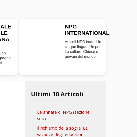
RALE
NPG
ILE
INTERNATIONAL
INT
ANA
Articoli NPG tradotti in
cinque lingue. Un ponte
tra culture, Chiese e
 Don
giovani del mondo
pagna i
ni
Ultimi 10 Articoli
Le annate di NPG (sezione
seo)
Il richiamo della soglia. Le
vacanze degli educatori