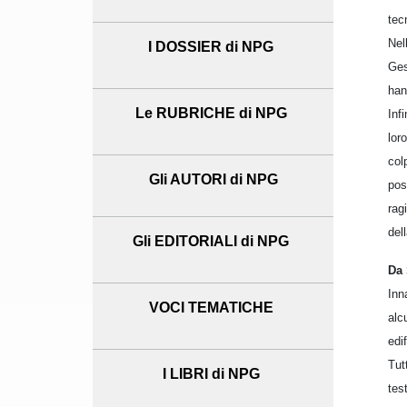
tec
Nel
I DOSSIER di NPG
Ges
han
Le RUBRICHE di NPG
Inf
lor
col
Gli AUTORI di NPG
pos
rag
del
Gli EDITORIALI di NPG
Da 
Inn
VOCI TEMATICHE
alc
edi
Tut
I LIBRI di NPG
tes