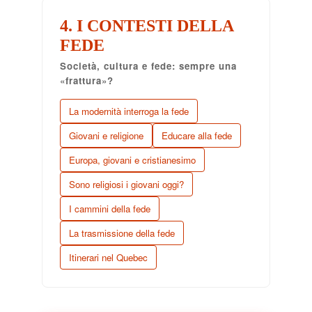
4. I CONTESTI DELLA
FEDE
Società, cultura e fede: sempre una
«frattura»?
La modernità interroga la fede
Giovani e religione
Educare alla fede
Europa, giovani e cristianesimo
Sono religiosi i giovani oggi?
I cammini della fede
La trasmissione della fede
Itinerari nel Quebec