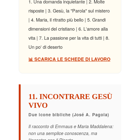
1.
Una domanda inquietante
| 2.
Molte
risposte
| 3.
Gesù, la "Parola" sul mistero
| 4.
Maria, il ritratto più bello
| 5.
Grandi
dimensioni del cristiano
| 6.
L'amore alla
vita
| 7.
La passione per la vita di tutti
| 8.
Un po' di deserto
📊 SCARICA LE SCHEDE DI LAVORO
11. INCONTRARE GESÙ
VIVO
Due icone bibliche (José A. Pagola)
Il racconto di Emmaus e Maria Maddalena:
non una semplice conoscenza, ma
l'incontro con il Risorto.