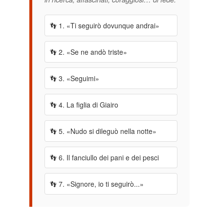
👣 1. «Ti seguirò dovunque andrai»
👣 2. «Se ne andò triste»
👣 3. «Seguimi»
👣 4. La figlia di Giairo
👣 5. «Nudo si dileguò nella notte»
👣 6. Il fanciullo dei pani e dei pesci
👣 7. «Signore, io ti seguirò...»