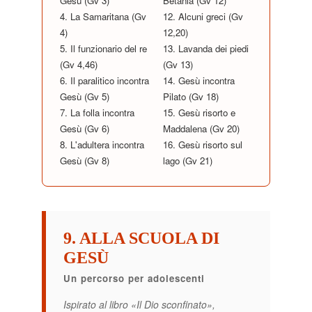
Gesù (Gv 3)
Betania (Gv 12)
4. La Samaritana (Gv
12. Alcuni greci (Gv
4)
12,20)
5. Il funzionario del re
13. Lavanda dei piedi
(Gv 4,46)
(Gv 13)
6. Il paralitico incontra
14. Gesù incontra
Gesù (Gv 5)
Pilato (Gv 18)
7. La folla incontra
15. Gesù risorto e
Gesù (Gv 6)
Maddalena (Gv 20)
8. L'adultera incontra
16. Gesù risorto sul
Gesù (Gv 8)
lago (Gv 21)
9. ALLA SCUOLA DI
GESÙ
Un percorso per adolescenti
Ispirato al libro «Il Dio sconfinato»,