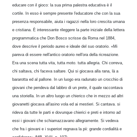
educare con il gioco: la sua prima palestra educativa è il
cortile. In esso è sempre presente l'educatore che con la sua
presenza responsabile, aiuta i ragazzi nella loro crescita umana
e cristiana. È interessante rileggere la parte iniziale della lettera
programmatica che Don Bosco scrisse da Roma nel 1884,
dove descrive il periodo aureo e ideale del suo oratorio. «Mi
pareva di essere nell'antico oratorio nell'ora della ricreazione.
Era una scena tutta vita, tutta moto. tutta allegria. Chi correva,
chi saltava, chi faceva saltare. Qui si giocava alla rana, là a
bararotta ed al pallone. In un luogo era radunato un crocchio di
giovani che pendeva dal labbro di un prete, il quale raccontava
una storiella. In un altro luogo un chierico che in mezzo ad altri
giovanetti giocava all'asino vola ed ai mestieri. Si cantava. si
rideva da tutte le parti e dovunque chierici e preti e intorno ad
essi i giovani che schiamazzavano allegramente. Si vedeva
che fra i giovani e i superiori regnava la pii: grande cordialità e