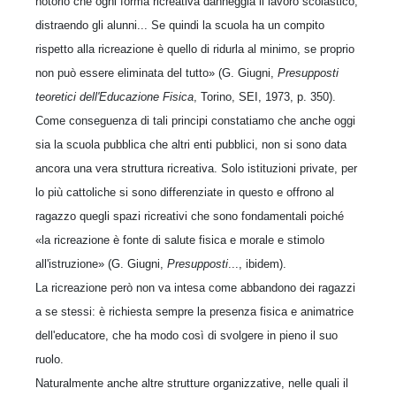
notorio che ogni forma ricreativa danneggia il lavoro scolastico,
distraendo gli alunni... Se quindi la scuola ha un compito
rispetto alla ricreazione è quello di ridurla al minimo, se proprio
non può essere eliminata del tutto» (G. Giugni,
Presupposti
teoretici dell'Educazione Fisica
, Torino, SEI, 1973, p. 350).
Come conseguenza di tali principi constatiamo che anche oggi
sia la scuola pubblica che altri enti pubblici, non si sono data
ancora una vera struttura ricreativa. Solo istituzioni private, per
lo più cattoliche si sono differenziate in questo e offrono al
ragazzo quegli spazi ricreativi che sono fondamentali poiché
«la ricreazione è fonte di salute fisica e morale e stimolo
all'istruzione» (G. Giugni,
Presupposti
..., ibidem).
La ricreazione però non va intesa come abbandono dei ragazzi
a se stessi: è richiesta sempre la presenza fisica e animatrice
dell'educatore, che ha modo così di svolgere in pieno il suo
ruolo.
Naturalmente anche altre strutture organizzative, nelle quali il