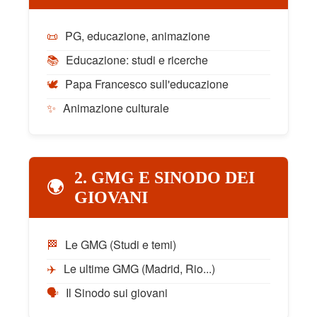
📜
PG, educazione, animazione
📚
Educazione: studi e ricerche
🕊️
Papa Francesco sull'educazione
✨
Animazione culturale
2. GMG E SINODO DEI
🌍
GIOVANI
🏁
Le GMG (Studi e temi)
✈️
Le ultime GMG (Madrid, Rio...)
🗣️
Il Sinodo sui giovani