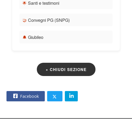
🌟
Santi e testimoni
🤝
Convegni PG (SNPG)
🔔
Giubileo
× CHIUDI SEZIONE
Facebook
© 2026 – CNOS Centro Nazionale Opere Salesiane – Via